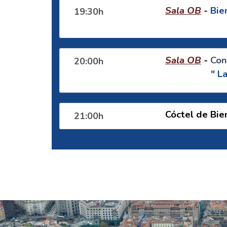
Sala OB
-
Bie
19:30h
Sala OB
-
Con
20:00h
" La
Cóctel de Bi
21:00h