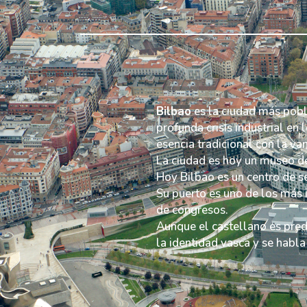
Bilbao
es la ciudad más pobl
profunda crisis industrial e
esencia tradicional con la va
La ciudad es hoy un museo de 
Hoy Bilbao es un centro de se
Su puerto es uno de los más 
de congresos.
Aunque el castellano es pred
la identidad vasca y se habla