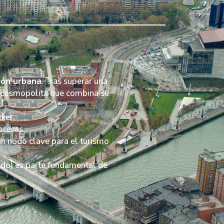
ión urbana
. Tras superar una
is cosmopolita que combina su
zker.
presas.
un nodo clave para el turismo
ido) es parte fundamental de