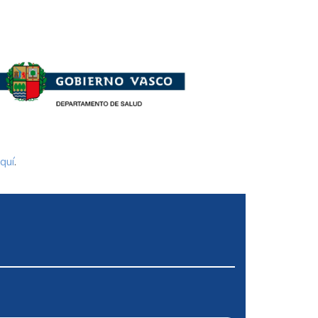
quí
.