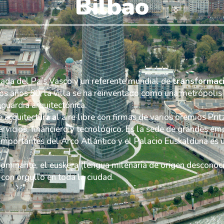
Bilbao
ada del País Vasco y un referente mundial de
transformac
n los años 80, la villa se ha reinventado como una metrópol
nguardia arquitectónica.
arquitectura al aire libre con firmas de varios premios Prit
rvicios, financiero y tecnológico. Es la sede de grandes em
importantes del Arco Atlántico y el Palacio Euskalduna es 
ominante, el euskera (lengua milenaria de origen desconoc
 con orgullo en toda la ciudad.