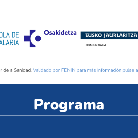
or de a Sanidad.
Validado por FENIN para más información pulse a
Programa